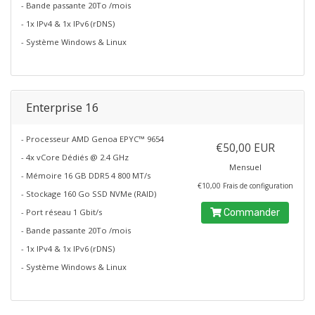
- Bande passante 20To /mois
- 1x IPv4 & 1x IPv6 (rDNS)
- Système Windows & Linux
Enterprise 16
- Processeur AMD Genoa EPYC™ 9654
€50,00 EUR
- 4x vCore Dédiés @ 2.4 GHz
Mensuel
- Mémoire 16 GB DDR5 4 800 MT/s
€10,00 Frais de configuration
- Stockage 160 Go SSD NVMe (RAID)
- Port réseau 1 Gbit/s
Commander
- Bande passante 20To /mois
- 1x IPv4 & 1x IPv6 (rDNS)
- Système Windows & Linux