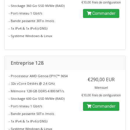
€10,00 Frais de configuration
- Stockage 360 Go SSD NVMe (RAID)
- Port réseau 1 Gbit/s
Commander
- Bande passante 30To /mois
- 1x IPv4 & 1x IPv6 (rDNS)
- Système Windows & Linux
Entreprise 128
- Processeur AMD Genoa EPYC™ 9654
€290,00 EUR
- 32x vCore Dédiés @ 2.4 GHz
Mensuel
- Mémoire 128 GB DDR5 4 800 MT/s
€10,00 Frais de configuration
- Stockage 600 Go SSD NVMe (RAID)
- Port réseau 1 Gbit/s
Commander
- Bande passante 50To /mois
- 1x IPv4 & 1x IPv6 (rDNS)
- Système Windows & Linux