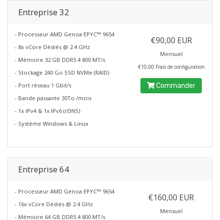
Entreprise 32
- Processeur AMD Genoa EPYC™ 9654
€90,00 EUR
- 8x vCore Dédiés @ 2.4 GHz
Mensuel
- Mémoire 32 GB DDR5 4 800 MT/s
€10,00 Frais de configuration
- Stockage 240 Go SSD NVMe (RAID)
- Port réseau 1 Gbit/s
Commander
- Bande passante 30To /mois
- 1x IPv4 & 1x IPv6 (rDNS)
- Système Windows & Linux
Entreprise 64
- Processeur AMD Genoa EPYC™ 9654
€160,00 EUR
- 16x vCore Dédiés @ 2.4 GHz
Mensuel
- Mémoire 64 GB DDR5 4 800 MT/s