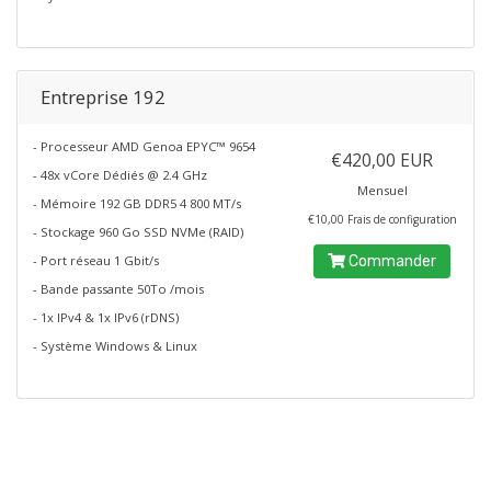
Entreprise 192
- Processeur AMD Genoa EPYC™ 9654
€420,00 EUR
- 48x vCore Dédiés @ 2.4 GHz
Mensuel
- Mémoire 192 GB DDR5 4 800 MT/s
€10,00 Frais de configuration
- Stockage 960 Go SSD NVMe (RAID)
- Port réseau 1 Gbit/s
Commander
- Bande passante 50To /mois
- 1x IPv4 & 1x IPv6 (rDNS)
- Système Windows & Linux